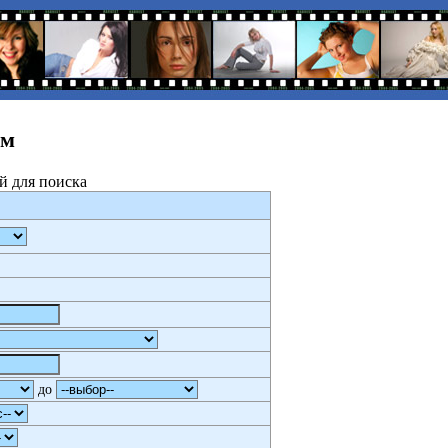
ам
й для поиска
до