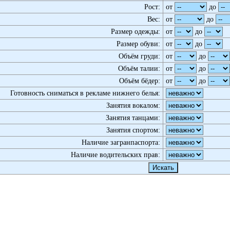
Рост:
от
до
Вес:
от
до
Размер одежды:
от
до
Размер обуви:
от
до
Объём груди:
от
до
Объём талии:
от
до
Объём бёдер:
от
до
Готовность сниматься в рекламе нижнего белья:
Занятия вокалом:
Занятия танцами:
Занятия спортом:
Наличие загранпаспорта:
Наличие водительских прав: